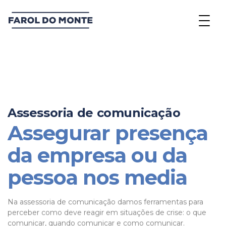
A
s
s
e
s
s
o
r
i
a
d
e
c
o
m
u
n
i
c
a
ç
ã
o
Assegurar presença
da empresa ou da
pessoa nos media
Na assessoria de comunicação damos ferramentas para
perceber como deve reagir em situações de crise: o que
comunicar, quando comunicar e como comunicar.